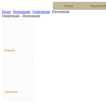
Home
Nachtmod
Home
Herenmode
Ondermode
Herenmode
Ondermode - Herenmode
Badmode
Ondermode